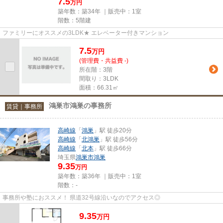
7.5
万円
築年数：築34年 ｜販売中：
1室
階数：5階建
ファミリーにオススメの3LDK★ エレベーター付きマンション
7.5
万
円
(管理費・共益費 -)
所在階：3階
間取り：3LDK
面積：66.31㎡
鴻巣市鴻巣の事務所
賃貸｜事務所
高崎線
「
鴻巣
」駅 徒歩20分
高崎線
「
北鴻巣
」駅 徒歩56分
高崎線
「
北本
」駅 徒歩66分
埼玉県
鴻巣市
鴻巣
9.35
万円
築年数：築36年 ｜販売中：
1室
階数：-
事務所や塾におススメ！ 県道32号線沿いなのでアクセス◎
9.35
万
円