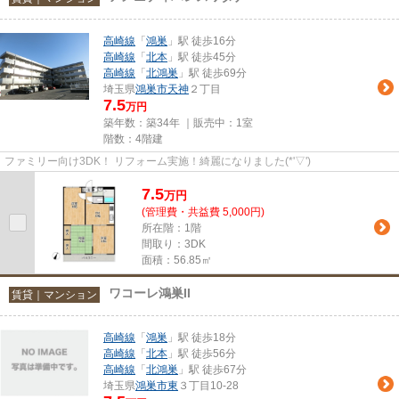
高崎線
「
鴻巣
」駅 徒歩16分
高崎線
「
北本
」駅 徒歩45分
高崎線
「
北鴻巣
」駅 徒歩69分
埼玉県
鴻巣市
天神
２丁目
7.5
万円
築年数：築34年 ｜販売中：
1室
階数：4階建
ファミリー向け3DK！ リフォーム実施！綺麗になりました(*'▽')
7.5
万
円
(管理費・共益費 5,000円)
所在階：1階
間取り：3DK
面積：56.85㎡
ワコーレ鴻巣II
賃貸｜マンション
高崎線
「
鴻巣
」駅 徒歩18分
高崎線
「
北本
」駅 徒歩56分
高崎線
「
北鴻巣
」駅 徒歩67分
埼玉県
鴻巣市
東
３丁目10-28