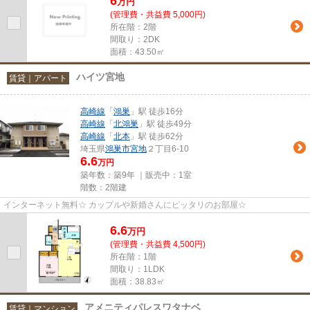
6
万
円
(管理費・共益費 5,000円)
所在階：2階
間取り：2DK
面積：43.50㎡
ハイツ宮地
賃貸｜アパート
高崎線
「
鴻巣
」駅 徒歩16分
高崎線
「
北鴻巣
」駅 徒歩49分
高崎線
「
北本
」駅 徒歩62分
埼玉県
鴻巣市
宮地
２丁目6-10
6.6
万円
築年数：築9年 ｜販売中：
1室
階数：2階建
インターネット無料☆ カップルや新婚さんにピッタリのお部屋☆
6.6
万
円
(管理費・共益費 4,500円)
所在階：1階
間取り：1LDK
面積：38.83㎡
アメニティパレスワタナベ
賃貸｜マンション