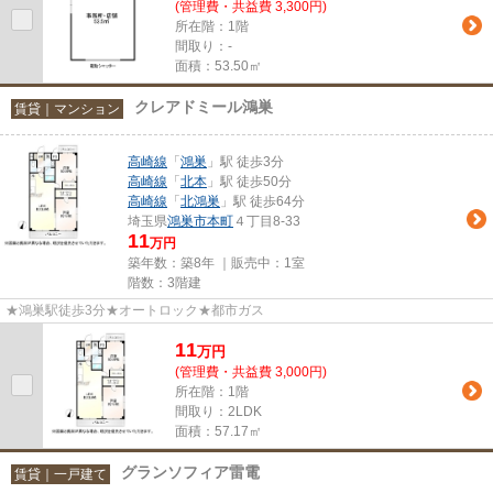
(管理費・共益費 3,300円)
所在階：1階
間取り：-
面積：53.50㎡
クレアドミール鴻巣
賃貸｜マンション
高崎線
「
鴻巣
」駅 徒歩3分
高崎線
「
北本
」駅 徒歩50分
高崎線
「
北鴻巣
」駅 徒歩64分
埼玉県
鴻巣市
本町
４丁目8-33
11
万円
築年数：築8年 ｜販売中：
1室
階数：3階建
★鴻巣駅徒歩3分★オートロック★都市ガス
11
万
円
(管理費・共益費 3,000円)
所在階：1階
間取り：2LDK
面積：57.17㎡
グランソフィア雷電
賃貸｜一戸建て