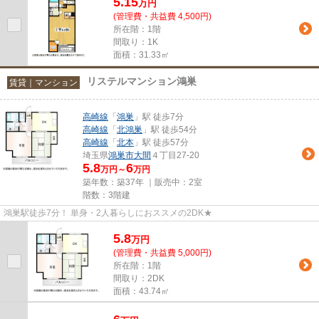
5.15
万
円
(管理費・共益費 4,500円)
所在階：1階
間取り：1K
面積：31.33㎡
リステルマンション鴻巣
賃貸｜マンション
高崎線
「
鴻巣
」駅 徒歩7分
高崎線
「
北鴻巣
」駅 徒歩54分
高崎線
「
北本
」駅 徒歩57分
埼玉県
鴻巣市
大間
４丁目27-20
5.8
6
万円～
万円
築年数：築37年 ｜販売中：
2室
階数：3階建
鴻巣駅徒歩7分！ 単身・2人暮らしにおススメの2DK★
5.8
万
円
(管理費・共益費 5,000円)
所在階：1階
間取り：2DK
面積：43.74㎡