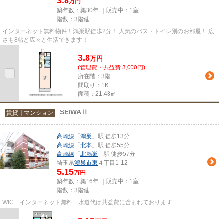
3.8
万円
築年数：築30年 ｜販売中：
1室
階数：3階建
インターネット無料物件！鴻巣駅徒歩2分！ 人気のバス・トイレ別のお部屋！ 広
さも8帖と広々と生活できます！
3.8
万
円
(管理費・共益費 3,000円)
所在階：3階
間取り：1K
面積：21.48㎡
SEIWAⅡ
賃貸｜マンション
高崎線
「
鴻巣
」駅 徒歩13分
高崎線
「
北本
」駅 徒歩55分
高崎線
「
北鴻巣
」駅 徒歩57分
埼玉県
鴻巣市
東
４丁目1-12
5.15
万円
築年数：築16年 ｜販売中：
1室
階数：3階建
WIC インターネット無料 水道代は共益費に含まれております