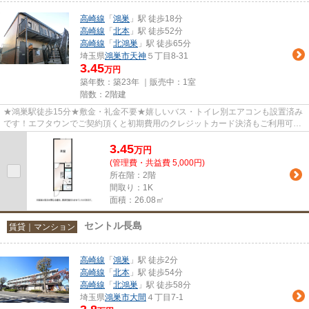
高崎線
「
鴻巣
」駅 徒歩18分
高崎線
「
北本
」駅 徒歩52分
高崎線
「
北鴻巣
」駅 徒歩65分
埼玉県
鴻巣市
天神
５丁目8-31
3.45
万円
築年数：築23年 ｜販売中：
1室
階数：2階建
★鴻巣駅徒歩15分★敷金・礼金不要★嬉しいバス・トイレ別エアコンも設置済み
です！エフタウンでご契約頂くと初期費用のクレジットカード決済もご利用可能
です★まずはお見積りからでも大...
3.45
万
円
(管理費・共益費 5,000円)
所在階：2階
間取り：1K
面積：26.08㎡
セントル長島
賃貸｜マンション
高崎線
「
鴻巣
」駅 徒歩2分
高崎線
「
北本
」駅 徒歩54分
高崎線
「
北鴻巣
」駅 徒歩58分
埼玉県
鴻巣市
大間
４丁目7-1