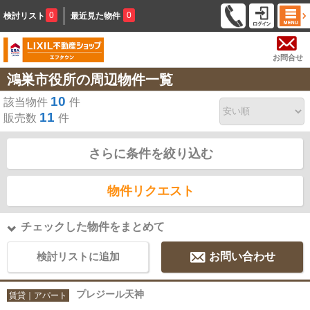
0
0
検討リスト
最近見た物件
お問合せ
鴻巣市役所の周辺物件一覧
10
該当物件
件
11
販売数
件
さらに条件を絞り込む
物件リクエスト
チェックした物件をまとめて
検討リストに追加
お問い合わせ
プレジール天神
賃貸｜アパート