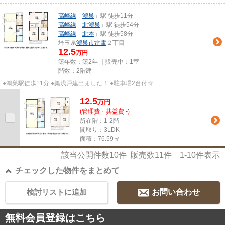
高崎線
「
鴻巣
」駅 徒歩11分
高崎線
「
北鴻巣
」駅 徒歩54分
高崎線
「
北本
」駅 徒歩58分
埼玉県
鴻巣市
雷電
２丁目
12.5
万円
築年数：築2年 ｜販売中：
1室
階数：2階建
●鴻巣駅徒歩11分 ●築浅戸建出ました！ ●駐車場2台付☆
12.5
万
円
(管理費・共益費 -)
所在階：1-2階
間取り：3LDK
面積：76.59㎡
該当公開件数
10
件 販売数
11
件
1-10
件表示
チェックした物件をまとめて
検討リストに追加
お問い合わせ
無料会員登録はこちら