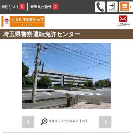
0
0
検討リスト
最近見た物件
お問合せ
埼玉県警察運転免許センター
前
次
画像タップで拡大表示【
1
/1】