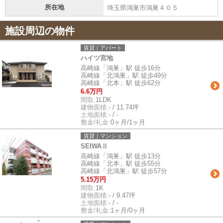
所在地
埼玉県鴻巣市鴻巣４０５
施設周辺の物件
賃貸｜アパート
ハイツ宮地
高崎線「鴻巣」駅 徒歩16分
高崎線「北鴻巣」駅 徒歩49分
高崎線「北本」駅 徒歩62分
6.6万円
間取:
1LDK
建物面積:
- / 11.74坪
土地面積:
- / -
敷金/礼金:
0ヶ月/1ヶ月
賃貸｜マンション
SEIWAⅡ
高崎線「鴻巣」駅 徒歩13分
高崎線「北本」駅 徒歩55分
高崎線「北鴻巣」駅 徒歩57分
5.15万円
間取:
1K
建物面積:
- / 9.47坪
土地面積:
- / -
敷金/礼金:
1ヶ月/0ヶ月