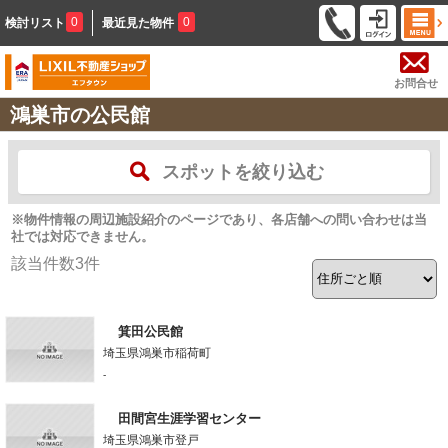
0
0
検討リスト
最近見た物件
お問合せ
鴻巣市の公民館
スポットを絞り込む
※物件情報の周辺施設紹介のページであり、各店舗への問い合わせは当
社では対応できません。
該当件数
3
件
箕田公民館
埼玉県鴻巣市稲荷町
-
田間宮生涯学習センター
埼玉県鴻巣市登戸