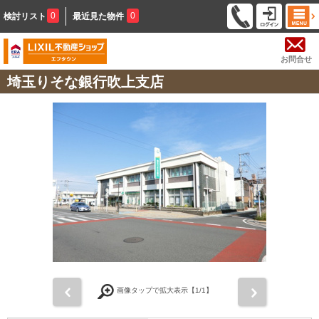
0
0
検討リスト
最近見た物件
お問合せ
埼玉りそな銀行吹上支店
前
次
画像タップで拡大表示【
1
/1】