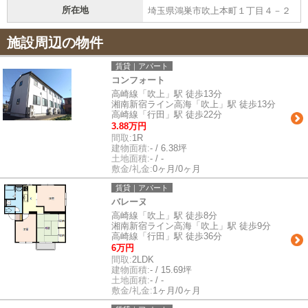
所在地
埼玉県鴻巣市吹上本町１丁目４－２
施設周辺の物件
賃貸｜アパート
コンフォート
高崎線「吹上」駅 徒歩13分
湘南新宿ライン高海「吹上」駅 徒歩13分
高崎線「行田」駅 徒歩22分
3.88万円
間取:
1R
建物面積:
- / 6.38坪
土地面積:
- / -
敷金/礼金:
0ヶ月/0ヶ月
賃貸｜アパート
バレーヌ
高崎線「吹上」駅 徒歩8分
湘南新宿ライン高海「吹上」駅 徒歩9分
高崎線「行田」駅 徒歩36分
6万円
間取:
2LDK
建物面積:
- / 15.69坪
土地面積:
- / -
敷金/礼金:
1ヶ月/0ヶ月