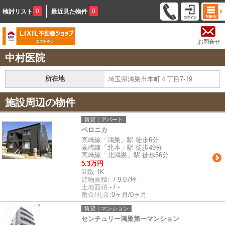
0
0
検討リスト
最近見た物件
お問合せ
中村医院
所在地
埼玉県鴻巣市本町４丁目7-19
施設周辺の物件
賃貸｜アパート
ベロニカ
高崎線「鴻巣」駅 徒歩6分
高崎線「北本」駅 徒歩49分
高崎線「北鴻巣」駅 徒歩66分
5.3万円
間取:
1K
建物面積:
- / 9.07坪
土地面積:
- / -
敷金/礼金:
0ヶ月/0ヶ月
賃貸｜マンション
センチュリー鴻巣第一マンション