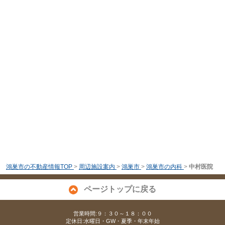
鴻巣市の不動産情報TOP
>
周辺施設案内
>
鴻巣市
>
鴻巣市の内科
>
中村医院
ページトップに戻る
営業時間:９：３０～１８：００
定休日:水曜日・GW・夏季・年末年始