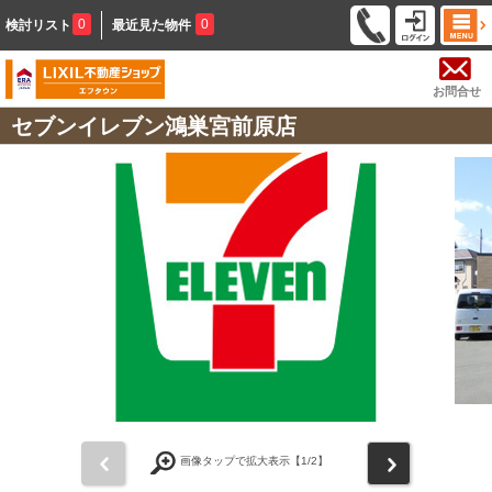
0
0
検討リスト
最近見た物件
お問合せ
セブンイレブン鴻巣宮前原店
前
次
画像タップで拡大表示【
1
/2】