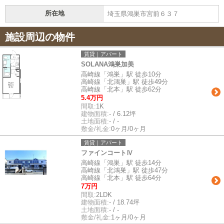
所在地
埼玉県鴻巣市宮前６３７
施設周辺の物件
賃貸｜アパート
SOLANA鴻巣加美
高崎線「鴻巣」駅 徒歩10分
高崎線「北鴻巣」駅 徒歩49分
高崎線「北本」駅 徒歩62分
5.4万円
間取:
1K
建物面積:
- / 6.12坪
土地面積:
- / -
敷金/礼金:
0ヶ月/0ヶ月
賃貸｜アパート
ファインコートⅣ
高崎線「鴻巣」駅 徒歩14分
高崎線「北鴻巣」駅 徒歩47分
高崎線「北本」駅 徒歩64分
7万円
間取:
2LDK
建物面積:
- / 18.74坪
土地面積:
- / -
敷金/礼金:
1ヶ月/0ヶ月