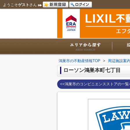
ようこそ
ゲスト
さん
鴻巣市の不動産情報TOP
>
周辺施設案
ローソン鴻巣本町七丁目
<<鴻巣市のコンビニエンスストアの一覧