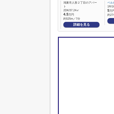
鴻巣市人形２丁目のアパー
ベル
ト
1R/1
2DK/37.24㎡
5
万
4.5
万円
約27
約525m／7分
詳細を見る