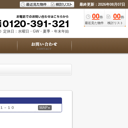
最終更新：2026年08月07日
00
00
件
件
最近見た物件
検討リスト
０
定休日：水曜日・GW・夏季・年末年始
１－１０
MAP
▼