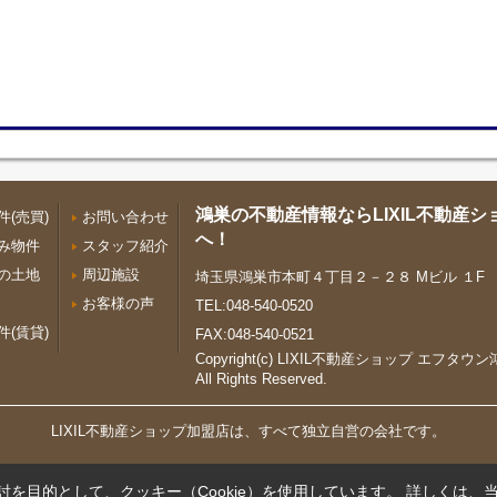
鴻巣の不動産情報ならLIXIL不動産
(売買)
お問い合わせ
へ！
み物件
スタッフ紹介
の土地
周辺施設
埼玉県鴻巣市本町４丁目２－２８ Mビル １F
お客様の声
TEL:048-540-0520
(賃貸)
FAX:048-540-0521
Copyright(c) LIXIL不動産ショップ エフタ
All Rights Reserved.
LIXIL不動産ショップ加盟店は、すべて独立自営の会社です。
を目的として、クッキー（Cookie）を使用しています。
詳しくは、