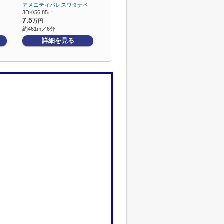
アメニティパレスワタナベ
3DK/56.85㎡
7.5
万円
約461m／6分
詳細を見る