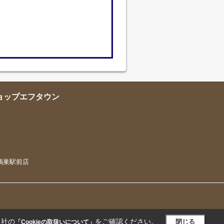
ショップエフタウン
ウン鴻巣駅前店
当社の
をご確認ください。
閉じる
「Cookieの取扱いについて」