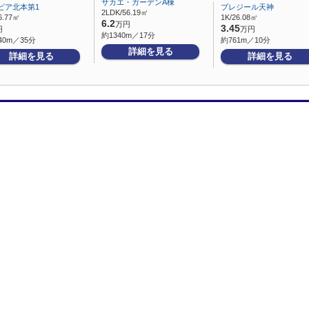
サカエ・ガーデンA棟
ピア北本第1
プレジール天神
2LDK/56.19㎡
6.77㎡
1K/26.08㎡
6.2
万円
3.45
円
万円
約1340m／17分
40m／35分
約761m／10分
詳細を見る
詳細を見る
詳細を見る