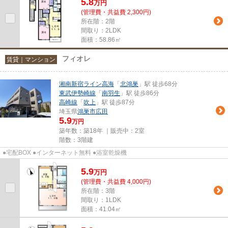
5.8
万
円
(管理費・共益費 2,300円)
所在階：2階
間取り：2LDK
面積：58.86㎡
フィオレ
賃貸｜マンション
湘南新宿ライン高海
「
北鴻巣
」駅 徒歩68分
東武伊勢崎線
「
南羽生
」駅 徒歩86分
高崎線
「
吹上
」駅 徒歩87分
埼玉県
鴻巣市
広田
5.9
万円
築年数：築18年 ｜販売中：
2室
階数：3階建
●宅配BOX ●インターネット無料 ●浴室乾燥機
5.9
万
円
(管理費・共益費 4,000円)
所在階：3階
間取り：1LDK
面積：41.04㎡