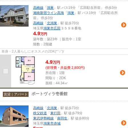
高崎線
「
鴻巣
」駅 バス19分 「広田駐在所前」 停歩3分
湘南新宿ライン高海
「
鴻巣
」駅 バス19分 「広田駐在所
前」 停歩3分
高崎線
「
北鴻巣
」駅 徒歩70分
埼玉県
鴻巣市
広田
３５９８番地
4.9
万円
築年数：築23年 ｜販売中：
1室
階数：2階建
単身・2人暮らしにオススメの2DK(*'▽')/
4.9
万
円
(管理費・共益費 2,800円)
所在階：1階
間取り：2DK
面積：44.34㎡
ポートヴィラ壱番館
賃貸｜アパート
高崎線
「
北鴻巣
」駅 徒歩73分
秩父鉄道
「
東行田
」駅 徒歩79分
東武伊勢崎線
「
南羽生
」駅 徒歩80分
埼玉県
鴻巣市
赤城