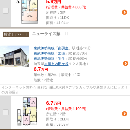
5.9
万
円
(管理費・共益費 4,000円)
所在階：3階
間取り：1LDK
面積：41.04㎡
ニューライズ藤 Ⅱ
賃貸｜アパート
東武伊勢崎線
「
南羽生
」駅 徒歩58分
東武伊勢崎線
「
加須
」駅 徒歩70分
東武伊勢崎線
「
羽生
」駅 徒歩93分
埼玉県
加須市
内田ケ谷
１２３番地１
6.7
万円
築年数：築2年 ｜販売中：
1室
階数：2階建
インターネット無料☆ 便利な宅配BOX付き(*'▽')/ カップルや新婚さんにピッタリ
のお部屋☆
6.7
万
円
(管理費・共益費 4,100円)
所在階：2階
間取り：2LDK
面積：59.58㎡