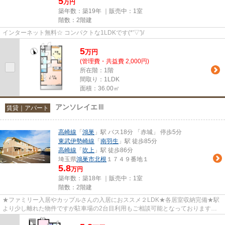
5
万円
築年数：築19年 ｜販売中：
1室
階数：2階建
インターネット無料☆ コンパクトな1LDKです(*'▽')/
5
万
円
(管理費・共益費 2,000円)
所在階：1階
間取り：1LDK
面積：36.00㎡
アンソレイエⅢ
賃貸｜アパート
高崎線
「
鴻巣
」駅 バス18分 「赤城」 停歩5分
東武伊勢崎線
「
南羽生
」駅 徒歩85分
高崎線
「
吹上
」駅 徒歩86分
埼玉県
鴻巣市
北根
１７４９番地１
5.8
万円
築年数：築18年 ｜販売中：
1室
階数：2階建
★ファミリー入居やカップルさんの入居におススメ２LDK★各居室収納完備★駅
より少し離れた物件ですが駐車場の2台目利用もご相談可能となっております★
お気軽にお問い合わせください(*^-^*)