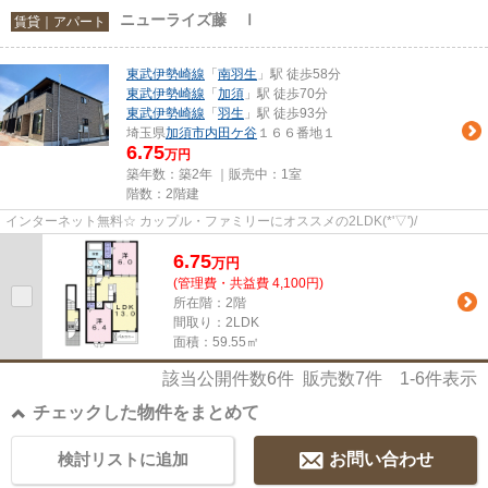
ニューライズ藤 Ⅰ
賃貸｜アパート
東武伊勢崎線
「
南羽生
」駅 徒歩58分
東武伊勢崎線
「
加須
」駅 徒歩70分
東武伊勢崎線
「
羽生
」駅 徒歩93分
埼玉県
加須市
内田ケ谷
１６６番地１
6.75
万円
築年数：築2年 ｜販売中：
1室
階数：2階建
インターネット無料☆ カップル・ファミリーにオススメの2LDK(*'▽')/
6.75
万
円
(管理費・共益費 4,100円)
所在階：2階
間取り：2LDK
面積：59.55㎡
該当公開件数
6
件 販売数
7
件
1-6
件表示
チェックした物件をまとめて
検討リストに追加
お問い合わせ