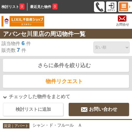
0
0
検討リスト
最近見た物件
お問合せ
アバンセ川里店の周辺物件一覧
6
該当物件
件
7
販売数
件
さらに条件を絞り込む
物件リクエスト
チェックした物件をまとめて
検討リストに追加
お問い合わせ
シャン・ド・フルール Ａ
賃貸｜アパート