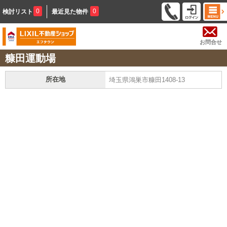
0
0
検討リスト
最近見た物件
お問合せ
糠田運動場
所在地
埼玉県鴻巣市糠田1408-13