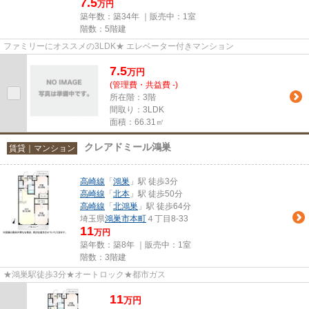
7.5
万円
築年数：築34年 ｜販売中：
1室
階数：5階建
ファミリーにオススメの3LDK★ エレベーター付きマンション
7.5
万
円
(管理費・共益費 -)
所在階：3階
間取り：3LDK
面積：66.31㎡
クレアドミール鴻巣
賃貸｜マンション
高崎線
「
鴻巣
」駅 徒歩3分
高崎線
「
北本
」駅 徒歩50分
高崎線
「
北鴻巣
」駅 徒歩64分
埼玉県
鴻巣市
本町
４丁目8-33
11
万円
築年数：築8年 ｜販売中：
1室
階数：3階建
★鴻巣駅徒歩3分★オートロック★都市ガス
11
万
円