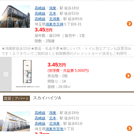
高崎線
「
鴻巣
」駅 徒歩18分
高崎線
「
北本
」駅 徒歩52分
高崎線
「
北鴻巣
」駅 徒歩65分
埼玉県
鴻巣市
天神
５丁目8-31
3.45
万円
築年数：築23年 ｜販売中：
1室
階数：2階建
★鴻巣駅徒歩15分★敷金・礼金不要★嬉しいバス・トイレ別エアコンも設置済み
です！エフタウンでご契約頂くと初期費用のクレジットカード決済もご利用可能
です★まずはお見積りからでも大...
3.45
万
円
(管理費・共益費 5,000円)
所在階：2階
間取り：1K
面積：26.08㎡
スカイハイツA
賃貸｜アパート
高崎線
「
鴻巣
」駅 徒歩18分
高崎線
「
北本
」駅 徒歩61分
高崎線
「
北鴻巣
」駅 徒歩61分
埼玉県
鴻巣市
宮地
５丁目