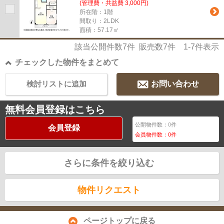
(管理費・共益費 3,000円)
所在階：1階
間取り：2LDK
面積：57.17㎡
該当公開件数
7
件 販売数
7
件
1-7
件表示
チェックした物件をまとめて
検討リストに追加
お問い合わせ
無料会員登録はこちら
公開物件数：
0
件
会員登録
会員物件数：
0
件
さらに条件を絞り込む
物件リクエスト
ページトップに戻る