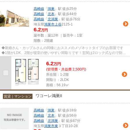
高崎線
「
鴻巣
」駅 徒歩25分
高崎線
「
北本
」駅 徒歩44分
高崎線
「
北鴻巣
」駅 徒歩76分
埼玉県
鴻巣市
上谷
2125-1
6.2
万円
築年数：築12年 ｜販売中：
1室
階数：2階建
◆新婚さん・カップルさんの同棲におススメのメゾネットタイプのお部屋です
◆1階がLDK、2階が寝室の使いやすい間取りです！玄関は2ロック式なので防犯
面でも安心です！内見のご希望はエ...
6.2
万
円
(管理費・共益費 2,500円)
所在階：1-2階
間取り：2LDK
面積：56.19㎡
ワコーレ鴻巣II
賃貸｜マンション
高崎線
「
鴻巣
」駅 徒歩18分
高崎線
「
北本
」駅 徒歩56分
高崎線
「
北鴻巣
」駅 徒歩67分
埼玉県
鴻巣市
東
３丁目10-28