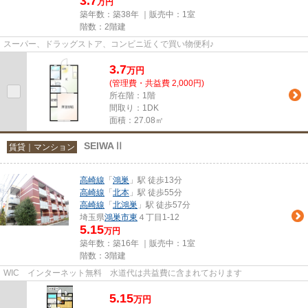
3.7
万円
築年数：築38年 ｜販売中：
1室
階数：2階建
スーパー、ドラッグストア、コンビニ近くで買い物便利♪
3.7
万
円
(管理費・共益費 2,000円)
所在階：1階
間取り：1DK
面積：27.08㎡
SEIWAⅡ
賃貸｜マンション
高崎線
「
鴻巣
」駅 徒歩13分
高崎線
「
北本
」駅 徒歩55分
高崎線
「
北鴻巣
」駅 徒歩57分
埼玉県
鴻巣市
東
４丁目1-12
5.15
万円
築年数：築16年 ｜販売中：
1室
階数：3階建
WIC インターネット無料 水道代は共益費に含まれております
5.15
万
円