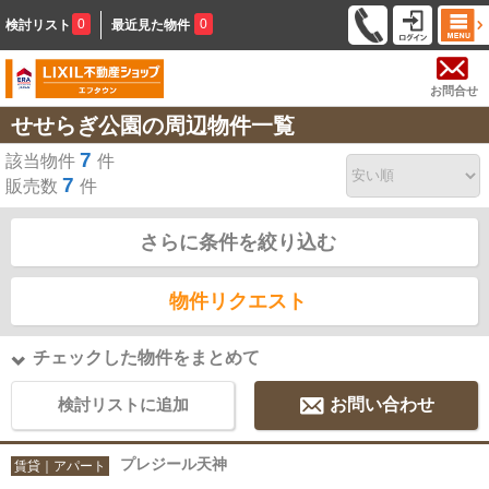
0
0
検討リスト
最近見た物件
お問合せ
せせらぎ公園の周辺物件一覧
7
該当物件
件
7
販売数
件
さらに条件を絞り込む
物件リクエスト
チェックした物件をまとめて
検討リストに追加
お問い合わせ
プレジール天神
賃貸｜アパート