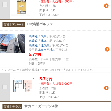
(管理費・共益費 4,500円)
所在階：1階
間取り：1K
面積：31.33㎡
CB鴻巣パルフェ
賃貸｜アパート
高崎線
「
鴻巣
」駅 徒歩14分
高崎線
「
北本
」駅 徒歩57分
高崎線
「
北鴻巣
」駅 徒歩57分
埼玉県
鴻巣市
宮地
１丁目9-18
5.7
万円
築年数：築2年 ｜販売中：
1室
階数：2階建
インターネット無料☆ 築浅1K☆ はじめての一人暮らしにもおすすめ！
5.7
万
円
(管理費・共益費 3,000円)
所在階：2階
間取り：1K
面積：23.34㎡
サカエ・ガーデンA棟
賃貸｜テラス