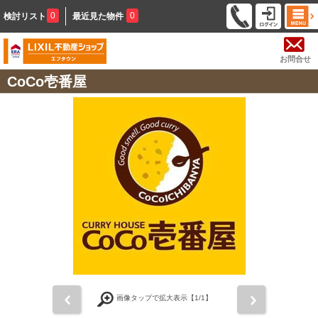
0
0
検討リスト
最近見た物件
お問合せ
CoCo壱番屋
前
次
画像タップで拡大表示【
1
/1】