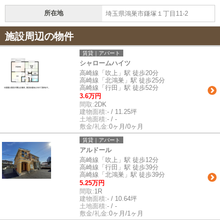
所在地
埼玉県鴻巣市鎌塚１丁目11-2
施設周辺の物件
賃貸｜アパート
シャロームハイツ
高崎線「吹上」駅 徒歩20分
高崎線「北鴻巣」駅 徒歩25分
高崎線「行田」駅 徒歩52分
3.6万円
間取:
2DK
建物面積:
- / 11.25坪
土地面積:
- / -
敷金/礼金:
0ヶ月/0ヶ月
賃貸｜アパート
アルドール
高崎線「吹上」駅 徒歩12分
高崎線「行田」駅 徒歩39分
高崎線「北鴻巣」駅 徒歩39分
5.25万円
間取:
1R
建物面積:
- / 10.64坪
土地面積:
- / -
敷金/礼金:
0ヶ月/1ヶ月