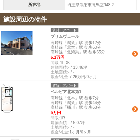
所在地
埼玉県鴻巣市滝馬室948-2
施設周辺の物件
賃貸｜アパート
プリムヴェール
高崎線「鴻巣」駅 徒歩12分
高崎線「北本」駅 徒歩60分
高崎線「北鴻巣」駅 徒歩65分
6.1万円
間取:
1LDK
建物面積:
- / 13.46坪
土地面積:
- / -
敷金/礼金:
7.26万円/0ヶ月
賃貸｜アパート
ベルピア北本第1
高崎線「北本」駅 徒歩7分
高崎線「鴻巣」駅 徒歩44分
高崎線「桶川」駅 徒歩68分
5万円
間取:
1R
建物面積:
- / 5.07坪
土地面積:
- / -
敷金/礼金:
1ヶ月/0ヶ月