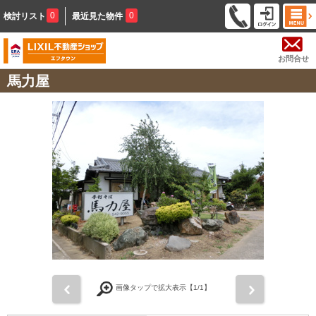
0
0
検討リスト
最近見た物件
お問合せ
馬力屋
前
次
画像タップで拡大表示【
1
/1】