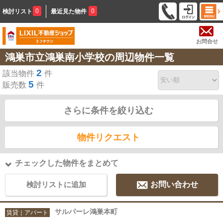
0
0
検討リスト
最近見た物件
お問合せ
鴻巣市立鴻巣南小学校の周辺物件一覧
2
該当物件
件
5
販売数
件
さらに条件を絞り込む
物件リクエスト
チェックした物件をまとめて
検討リストに追加
お問い合わせ
サルパーレ鴻巣本町
賃貸｜アパート