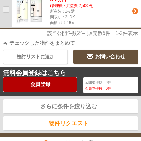
(管理費・共益費 2,500円)
所在階：1-2階
間取り：2LDK
面積：56.19㎡
該当公開件数
2
件 販売数
5
件
1-2
件表示
チェックした物件をまとめて
検討リストに追加
お問い合わせ
無料会員登録はこちら
公開物件数：
0
件
会員登録
会員物件数：
0
件
さらに条件を絞り込む
物件リクエスト