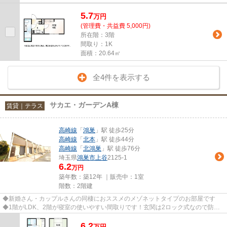
5.7
万
円
(管理費・共益費 5,000円)
所在階：3階
間取り：1K
面積：20.64㎡
全4件を表示する
サカエ・ガーデンA棟
賃貸｜テラス
高崎線
「
鴻巣
」駅 徒歩25分
高崎線
「
北本
」駅 徒歩44分
高崎線
「
北鴻巣
」駅 徒歩76分
埼玉県
鴻巣市
上谷
2125-1
6.2
万円
築年数：築12年 ｜販売中：
1室
階数：2階建
◆新婚さん・カップルさんの同棲におススメのメゾネットタイプのお部屋です
◆1階がLDK、2階が寝室の使いやすい間取りです！玄関は2ロック式なので防犯
面でも安心です！内見のご希望はエ...
6.2
万
円