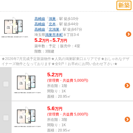
高崎線
「
鴻巣
」駅 徒歩10分
高崎線
「
北本
」駅 徒歩44分
高崎線
「
北鴻巣
」駅 徒歩67分
埼玉県
鴻巣市
本町
８丁目3-4
5.2
5.7
万円～
万円
築年数：予定 ｜販売中：
4室
階数：3階建
★2026年7月完成予定新築物件★人気の鴻巣駅東口エリアです★おしゃれなデザ
イナーズ物件となっております★全9戸！お早めにお問い合わせ下さい★
5.2
万
円
(管理費・共益費 5,000円)
所在階：1階
間取り：1K
面積：20.95㎡
5.6
万
円
(管理費・共益費 5,000円)
所在階：3階
間取り：1K
面積：20.95㎡