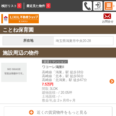
0
0
検討リスト
最近見た物件
お問合せ
ことね保育園
所在地
埼玉県鴻巣市中央20-28
施設周辺の物件
賃貸｜マンション
ワコーレ鴻巣II
高崎線「鴻巣」駅 徒歩18分
高崎線「北本」駅 徒歩56分
高崎線「北鴻巣」駅 徒歩67分
7.5万円
間取:
3LDK
建物面積:
- / 20.05坪
土地面積:
- / -
敷金/礼金:
2ヶ月/0ヶ月
近くの賃貸物件をもっと見る