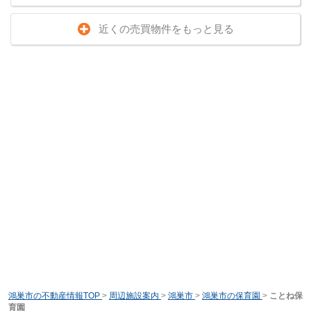
近くの売買物件をもっと見る
鴻巣市の不動産情報TOP
>
周辺施設案内
>
鴻巣市
>
鴻巣市の保育園
>
ことね保
育園