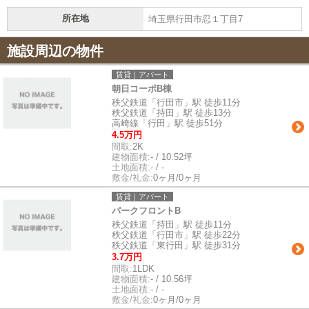
所在地
埼玉県行田市忍１丁目7
施設周辺の物件
賃貸｜アパート
朝日コーポB棟
秩父鉄道「行田市」駅 徒歩11分
秩父鉄道「持田」駅 徒歩13分
高崎線「行田」駅 徒歩51分
4.5万円
間取:
2K
建物面積:
- / 10.52坪
土地面積:
- / -
敷金/礼金:
0ヶ月/0ヶ月
賃貸｜アパート
パークフロントB
秩父鉄道「持田」駅 徒歩11分
秩父鉄道「行田市」駅 徒歩22分
秩父鉄道「東行田」駅 徒歩31分
3.7万円
間取:
1LDK
建物面積:
- / 10.56坪
土地面積:
- / -
敷金/礼金:
0ヶ月/0ヶ月