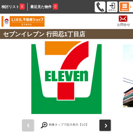
0
0
検討リスト
最近見た物件
お問合せ
セブンイレブン 行田忍1丁目店
前
次
画像タップで拡大表示【
1
/2】