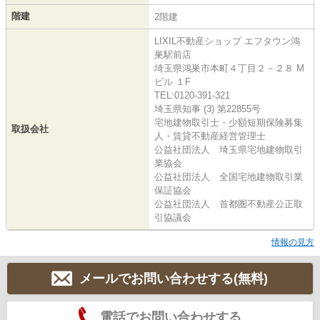
階建
2階建
LIXIL不動産ショップ エフタウン鴻
巣駅前店
埼玉県鴻巣市本町４丁目２－２８ M
ビル １F
TEL:0120-391-321
埼玉県知事 (3) 第22855号
宅地建物取引士・少額短期保険募集
取扱会社
人・賃貸不動産経営管理士
公益社団法人 埼玉県宅地建物取引
業協会
公益社団法人 全国宅地建物取引業
保証協会
公益社団法人 首都圏不動産公正取
引協議会
情報の見方
メールでお問い合わせする(無料)
電話でお問い合わせする