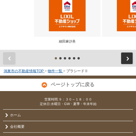
細田麻沙美
前
鴻巣市の不動産情報TOP
>
物件一覧
>
プラシードⅡ
ページトップに戻る
営業時間:９：３０～１８：００
定休日:水曜日・GW・夏季・年末年始
ホーム
会社概要