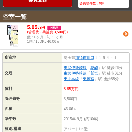
会員物件数：
0
件
空室一覧
5.85
万
円
NEW
(管理費・共益費 3,500円)
敷：0ヶ月｜礼：1ヶ月
1階 / 1LDK / 46.06㎡
所在地
埼玉県
加須市
川口
１１６４－１
東武伊勢崎線
「
花崎
」駅 徒歩26分
交通
東武伊勢崎線
「
鷲宮
」駅 徒歩31分
東北本線
「
東鷲宮
」駅 徒歩55分
賃料
5.85万円
管理費等
3,500円
面積
46.06㎡
築年数
2015年 9月 (築10年)
種別/構造
アパート/木造