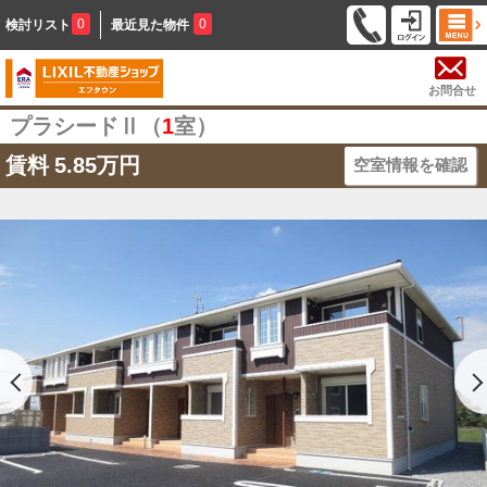
0
0
検討リスト
最近見た物件
お問合せ
プラシードⅡ（
1
室）
賃料
5.85万円
空室情報を確認