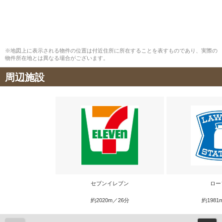
※地図上に表示される物件の位置は付近住所に所在することを表すものであり、実際の
物件所在地とは異なる場合がございます。
周辺施設
セブンイレブン
ロー
約2020m／26分
約1981