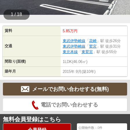
1 / 18
賃料
5.85万円
東武伊勢崎線
「
花崎
」駅 徒歩26分
交通
東武伊勢崎線
「
鷲宮
」駅 徒歩31分
東北本線
「
東鷲宮
」駅 徒歩55分
間取り(面積)
1LDK(46.06㎡)
築年月
2015年 9月(築10年)
メールでお問い合わせする(無料)
電話でお問い合わせする
無料会員登録はこちら
公開物件数：
0
件
会員登録