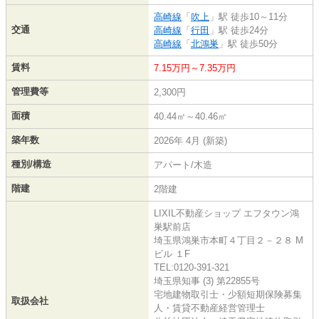
高崎線
「
吹上
」駅 徒歩10～11分
交通
高崎線
「
行田
」駅 徒歩24分
高崎線
「
北鴻巣
」駅 徒歩50分
賃料
7.15万円～7.35万円
管理費等
2,300円
面積
40.44㎡～40.46㎡
築年数
2026年 4月 (新築)
種別/構造
アパート/木造
階建
2階建
LIXIL不動産ショップ エフタウン鴻
巣駅前店
埼玉県鴻巣市本町４丁目２－２８ M
ビル １F
TEL:0120-391-321
埼玉県知事 (3) 第22855号
宅地建物取引士・少額短期保険募集
取扱会社
人・賃貸不動産経営管理士