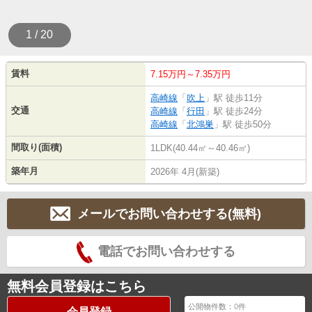
1 / 20
賃料
7.15万円～7.35万円
高崎線
「
吹上
」駅 徒歩11分
交通
高崎線
「
行田
」駅 徒歩24分
高崎線
「
北鴻巣
」駅 徒歩50分
間取り(面積)
1LDK(40.44㎡～40.46㎡)
築年月
2026年 4月(新築)
メールでお問い合わせする(無料)
電話でお問い合わせする
無料会員登録はこちら
公開物件数：
0
件
会員登録