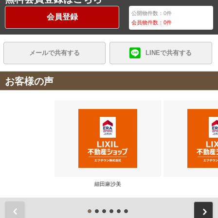
公開物件数：
0
件
会員登録
会員物件数：
0
件
メールで共有する
LINEで共有する
お客様の声
細田麻沙美
前