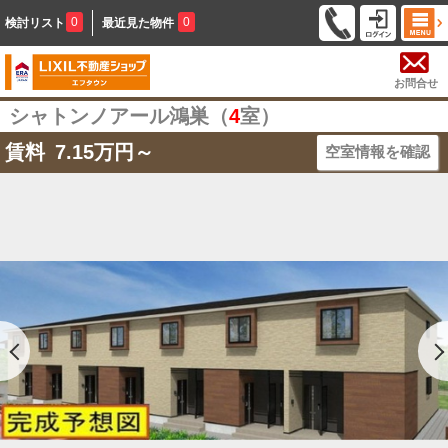
0
0
検討リスト
最近見た物件
お問合せ
シャトンノアール鴻巣（
4
室）
賃料
7.15
万円～
空室情報を確認